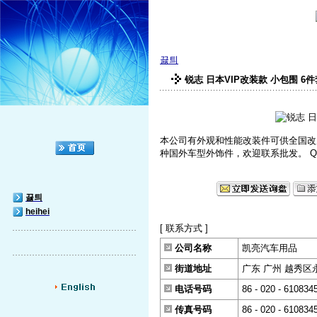
끓틔
锐志 日本VIP改装款 小包围 6件
本公司有外观和性能改装件可供全国改
种国外车型外饰件，欢迎联系批发。 QQ--34676
끓틔
heihei
[ 联系方式 ]
公司名称
凯亮汽车用品
街道地址
广东 广州 越秀区
电话号码
86 - 020 - 610834
传真号码
86 - 020 - 610834