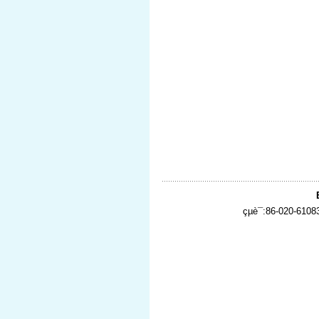
çµè¯:86-020-610