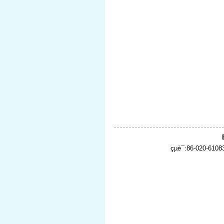
çµè¯:86-020-610