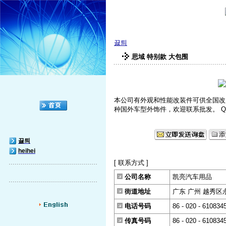
끓틔
思域 特别款 大包围
本公司有外观和性能改装件可供全国改
种国外车型外饰件，欢迎联系批发。 QQ--34676
끓틔
heihei
[ 联系方式 ]
公司名称
凯亮汽车用品
街道地址
广东 广州 越秀区
电话号码
86 - 020 - 610834
传真号码
86 - 020 - 610834