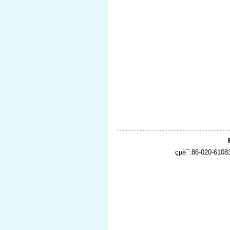
çµè¯:86-020-610