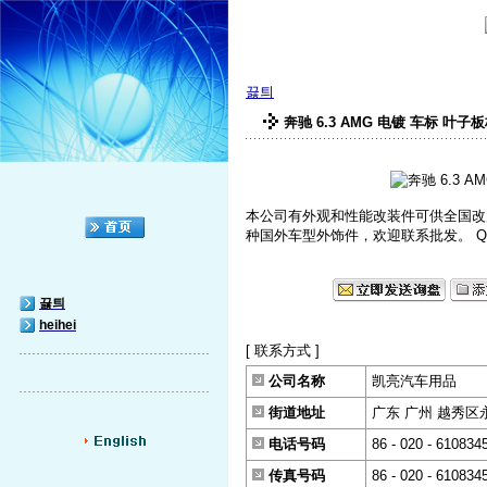
끓틔
奔驰 6.3 AMG 电镀 车标 叶子
本公司有外观和性能改装件可供全国改
种国外车型外饰件，欢迎联系批发。 QQ--34676
끓틔
heihei
[ 联系方式 ]
公司名称
凯亮汽车用品
街道地址
广东 广州 越秀区
电话号码
86 - 020 - 610834
传真号码
86 - 020 - 610834