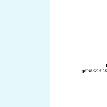
çµè¯:86-020-610