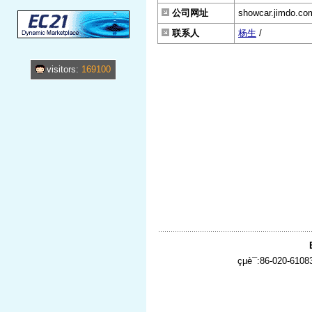
公司网址
showcar.jimdo.co
联系人
杨生
/
visitors:
169100
çµè¯:86-020-610