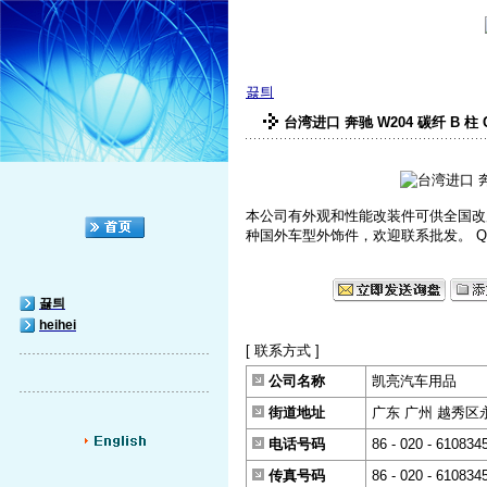
끓틔
台湾进口 奔驰 W204 碳纤 B 柱 
本公司有外观和性能改装件可供全国改
种国外车型外饰件，欢迎联系批发。 QQ--34676
끓틔
heihei
[ 联系方式 ]
公司名称
凯亮汽车用品
街道地址
广东 广州 越秀区
电话号码
86 - 020 - 610834
传真号码
86 - 020 - 610834