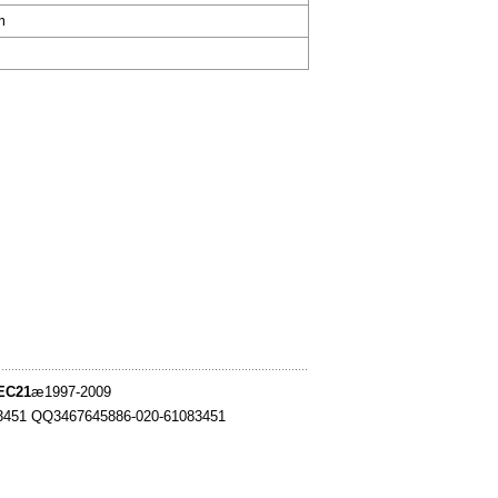
m
EC21
æ1997-2009
83451 QQ3467645886-020-61083451