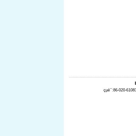
çµè¯:86-020-610