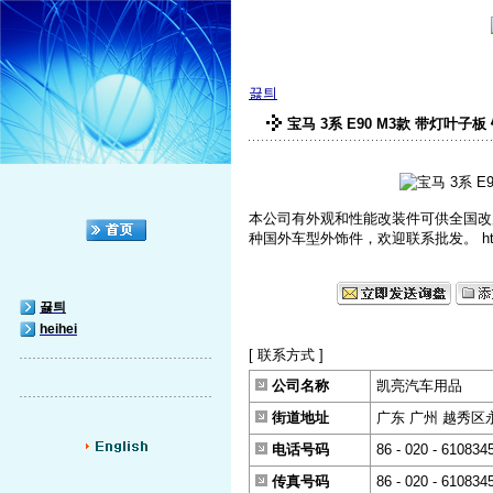
끓틔
宝马 3系 E90 M3款 带灯叶子
本公司有外观和性能改装件可供全国改
种国外车型外饰件，欢迎联系批发。 http://sh
끓틔
heihei
[ 联系方式 ]
公司名称
凯亮汽车用品
街道地址
广东 广州 越秀区
电话号码
86 - 020 - 610834
传真号码
86 - 020 - 610834