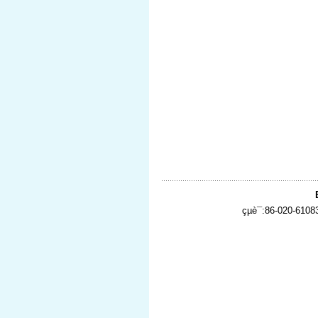
çµè¯:86-020-610