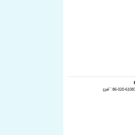
çµè¯:86-020-610