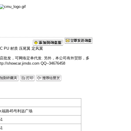
店批发，可网络定单代发. 另外，本公司有外贸部，多
owcar.jimdo.com QQ--34676458
永福路45号利远广场
51
51