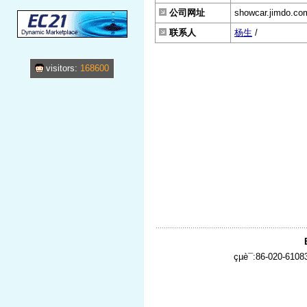
公司网址
showcar.jimdo.co
联系人
杨生
/
visitors:
168600
çµè¯:86-020-610