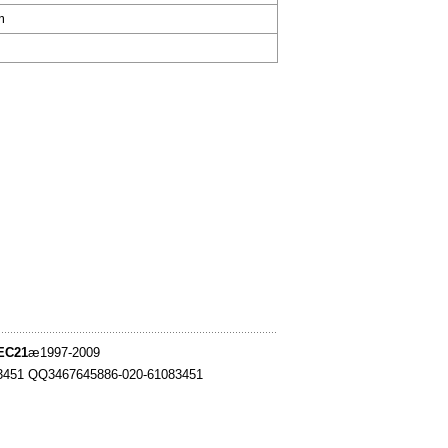
m
EC21
æ1997-2009
83451 QQ3467645886-020-61083451