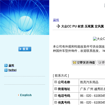
끓틔
大众CC PU 材质 压尾翼 定风翼
本公司有外观和性能改装件可供全国改
种国外车型外饰件，欢迎联系批发。 http://sh
끓틔
heihei
[ 联系方式 ]
公司名称
凯亮汽车用品
街道地址
广东 广州 越秀区
电话号码
86 - 020 - 610834
传真号码
86 - 020 - 610834